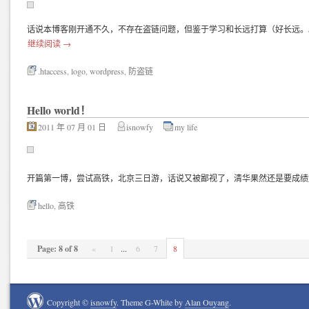
话说本博客刚开通不久，不存在盗链问题，但鉴于学习和长远打算（好长远。
继续阅读
→
.htaccess
,
logo
,
wordpress
,
防盗链
Hello world！
2011 年 07 月 01 日
isnowfy
my life
开篇第一博，尝试高铁，北京三日游，话说又被鄙视了，清华果然还是要成绩
hello
,
高铁
Page: 8 of 8
«
1
...
6
7
8
Copyright ©
isnowfy
. Theme G-White by
Alan Ouyang
.