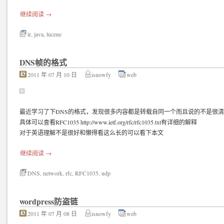
继续阅读
→
ir
,
java
,
lucene
DNS帧的格式
2011 年 07 月 10 日
isnowfy
web
最近学习了下DNS的格式，发现很多内容都是转载自同一个而且说的不是很
具体可以查看RFC1035 http://www.ietf.org/rfc/rfc1035.txt有详细的解释
对于英语理解不是很好和懒得看这么长的可以看下本文
继续阅读
→
DNS
,
network
,
rfc
,
RFC1035
,
udp
wordpress防盗链
2011 年 07 月 08 日
isnowfy
web