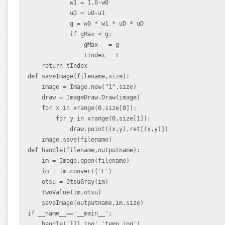
            w1 = 1.0-w0

            uD = u0-u1

            g = w0 * w1 * uD * uD

            if gMax < g:  

                gMax   = g  

                tIndex = t                

    return tIndex

def saveImage(filename,size):  

    image = Image.new("1",size)  

    draw = ImageDraw.Draw(image)  

    for x in xrange(0,size[0]):  

        for y in xrange(0,size[1]):  

            draw.point((x,y),ret[(x,y)])  

    image.save(filename) 

def handle(filename,outputname):

    im = Image.open(filename)

    im = im.convert('L')

    otsu = OtsuGray(im)

    twoValue(im,otsu)

    saveImage(outputname,im.size)

if __name__=='__main__':
