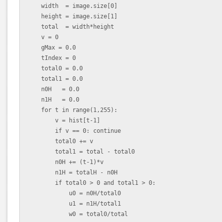
    width  = image.size[0]  

    height = image.size[1]  

    total  = width*height   

    v = 0  

    gMax = 0.0  

    tIndex = 0  

    total0 = 0.0  

    total1 = 0.0  

    n0H   = 0.0  

    n1H   = 0.0  

    for t in range(1,255):  

        v = hist[t-1]  

        if v == 0: continue          

        total0 += v

        total1 = total - total0

        n0H += (t-1)*v

        n1H = totalH - n0H

        if total0 > 0 and total1 > 0:

            u0 = n0H/total0

            u1 = n1H/total1

            w0 = total0/total
