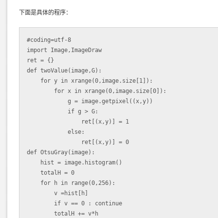
下面是具体的程序：
#coding=utf-8  

import Image,ImageDraw  

ret = {}

def twoValue(image,G):  

    for y in xrange(0,image.size[1]):  

        for x in xrange(0,image.size[0]):  

            g = image.getpixel((x,y))  

            if g > G:  

                ret[(x,y)] = 1  

            else:  

                ret[(x,y)] = 0

def OtsuGray(image):  

    hist = image.histogram()    

    totalH = 0  

    for h in range(0,256):  

        v =hist[h]  

        if v == 0 : continue  

        totalH += v*h  
