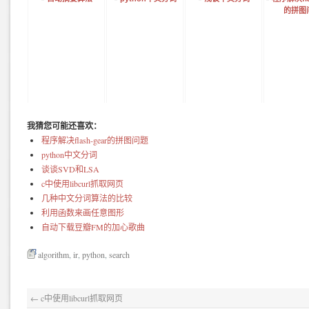
的拼图
我猜您可能还喜欢：
程序解决flash-gear的拼图问题
python中文分词
谈谈SVD和LSA
c中使用libcurl抓取网页
几种中文分词算法的比较
利用函数来画任意图形
自动下载豆瓣FM的加心歌曲
algorithm
,
ir
,
python
,
search
←
c中使用libcurl抓取网页