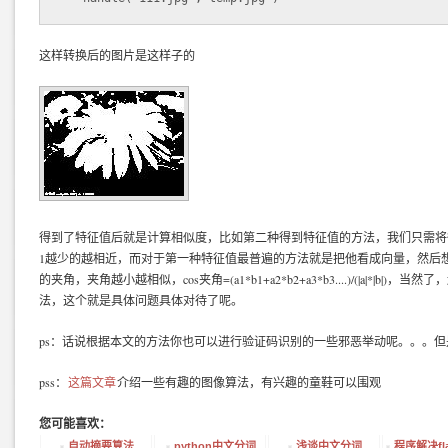
这样转换后的图片是这样子的
得到了特征值后就是计算相似度，比如第二种得到特征值的方法，我们只需将
1越少的越相近，而对于第一种特征值最普遍的方法就是把他看成向量，然后
的夹角，夹角越小越相似，cos夹角=(a1*b1+a2*b2+a3*b3....)/(|a|*|b|
法，这个就是具体问题具体对待了呢。
ps：话说根据本文的方法你也可以进行验证码识别的一些邪恶举动呢。。。但
pss：
这篇文章
介绍一些有趣的图像算法，有兴趣的童鞋可以围观
您可能喜欢：
自动摘要算法
python中文分词
浅谈中文分词
程序解决fla