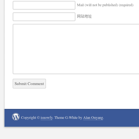
Mail (will not be published) (required)
网站地址
Copyright ©
isnowfy
. Theme G-White by
Alan Ouyang
.